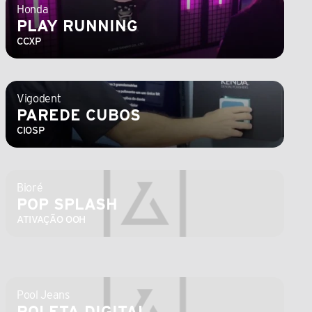
Honda
PLAY RUNNING
CCXP
Vigodent
PAREDE CUBOS
CIOSP
Bioré
POP SPLASH
ATIVAÇÃO OOH
Pool Jeans
ROLETA DIGITAL