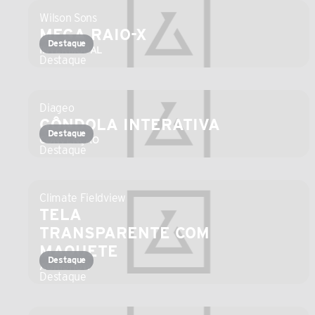
Wilson Sons
MEGA RAIO-X
Destaque
INTERMODAL
Destaque
Diageo
GÔNDOLA INTERATIVA
Destaque
CONVENÇÃO
Destaque
Climate Fieldview
TELA 
TRANSPARENTE COM 
MAQUETE
Destaque
AGRISHOW
Destaque