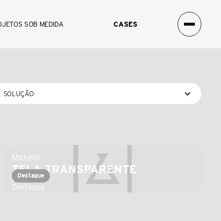
ivas que encantam, conectam e deixam marcas icônicas 
OJETOS SOB MEDIDA
CASES
podemos criar juntos.
SOLUÇÃO
Michelin
TELA TRANSPARENTE
Destaque
FENATRAN
Destaque