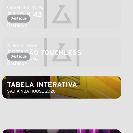
Climate Fieldview
RAIO-X 43
Destaque
AGRISHOW
Destaque
Aliansce Sonae
ESTAÇÃO TOUCHLESS
Destaque
EXPOSHOPPING
Destaque
TABELA INTERATIVA
SADIA NBA HOUSE 2026