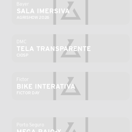
Bayer
SALA IMERSIVA
AGRISHOW 2026
DMC
TELA TRANSPARENTE
CIOSP
Fictor
BIKE INTERATIVA
FICTOR DAY
Porto Seguro
MEGA RAIO-X