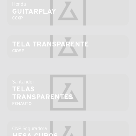
Honda
GUITARPLAY
CCXP
TELA TRANSPARENTE
CIOSP
Santander
TELAS 
TRANSPARENTES
FENAUTO
CNP Seguradora
MESA CUBOS