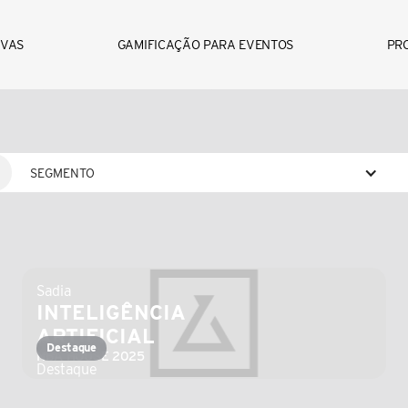
Na Antídoto, transformamos ideias em experiências interat
ainda mais memoráveis em grandes eventos. 
IVAS
GAMIFICAÇÃO PARA EVENTOS
PR
Nesta página, você confere alguns dos nossos cases!
Explore, mergulhe em novas possibilidades e imagine o que 
SEGMENTO
Sadia
INTELIGÊNCIA 
ARTIFICIAL
Destaque
NBA HOUSE 2025
Destaque