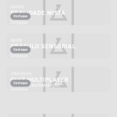
Geotab
REALIDADE MISTA
Destaque
FENATRAN
Destaque
Nestlé
ORÁCULO SENSORIAL
Destaque
APAS 2023
Destaque
John Deere
QUIZ MULTIPLAYER
Destaque
FESTA CONFRATERNIZAÇÃO
Destaque