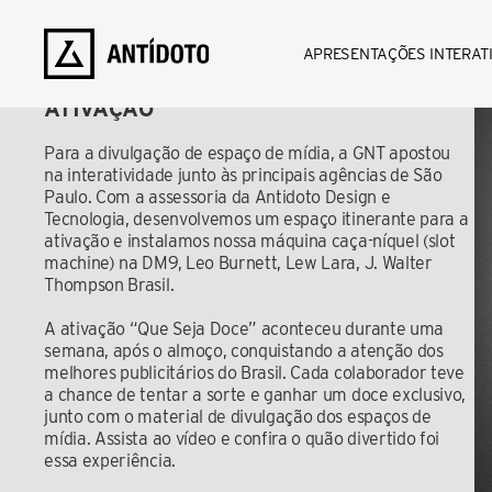
CASE
SLOT MACHINE
APRESENTAÇÕES INTERAT
GNT
ATIVAÇÃO
Para a divulgação de espaço de mídia, a GNT apostou 
na interatividade junto às principais agências de São 
Paulo. Com a assessoria da Antidoto Design e 
Tecnologia, desenvolvemos um espaço itinerante para a 
ativação e instalamos nossa máquina caça-níquel (slot 
machine) na DM9, Leo Burnett, Lew Lara, J. Walter 
Thompson Brasil.
A ativação “Que Seja Doce” aconteceu durante uma 
semana, após o almoço, conquistando a atenção dos 
melhores publicitários do Brasil. Cada colaborador teve 
a chance de tentar a sorte e ganhar um doce exclusivo, 
junto com o material de divulgação dos espaços de 
mídia. Assista ao vídeo e confira o quão divertido foi 
essa experiência.