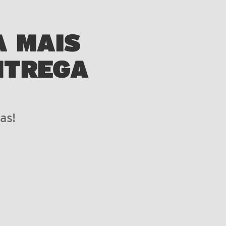
A MAIS
NTREGA
as!